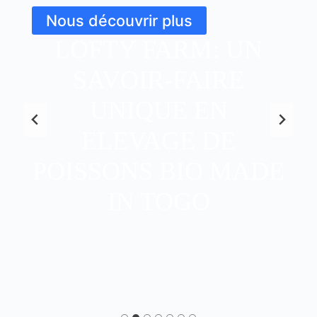
Nous découvrir plus
LOFTY FARM: UN
SAVOIR-FAIRE
UNIQUE EN
ELEVAGE DE
POISSONS BIO MADE
IN TOGO