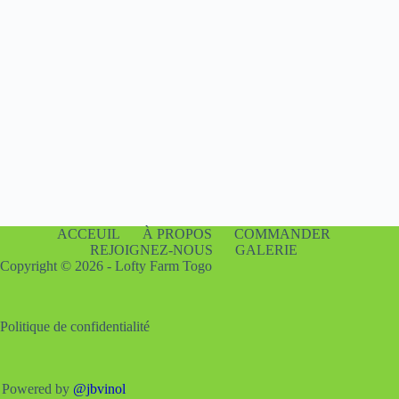
ACCEUIL
À PROPOS
COMMANDER
REJOIGNEZ-NOUS
GALERIE
Copyright © 2026 - Lofty Farm Togo
Politique de confidentialité
Powered by
@jbvinol