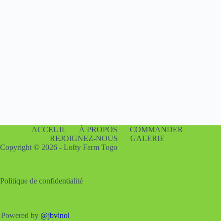
ACCEUIL
À PROPOS
COMMANDER
REJOIGNEZ-NOUS
GALERIE
Copyright © 2026 - Lofty Farm Togo
Politique de confidentialité
Powered by
@jbvinol