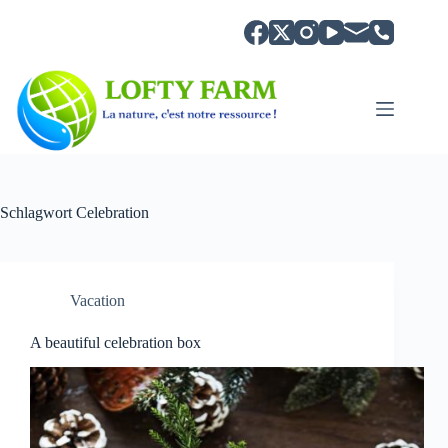
Zum
Inhalt
springen
Schlagwort
Celebration
Vacation
A beautiful celebration box