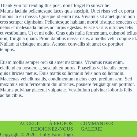
Thank you for reading this post, don't forget to subscribe!
Mauris lacinia pellentesque lacus quis suscipit. Ut et risus vel ex porta
finibus in eu massa. Quisque id enim nisi. Vivamus sit amet quam non
eros semper dignissim. Pellentesque habitant morbi tristique senectus et
netus et malesuada fames ac turpis egestas. Fusce varius ultricies felis
et vestibulum. Ut et mi odio. Cras quis nulla fermentum, euismod tellus
non, fringilla quam. Proin dapibus massa risus, a mollis velit congue id.
Nullam at tristique mauris. Aenean convallis sit amet ex porttitor
tempus.
Etiam mollis semper orci sit amet maximus. Vivamus risus enim,
eleifend eu posuere a, suscipit eu purus. Phasellus vel iaculis lorem,
quis ultricies metus. Duis mattis sollicitudin felis non sollicitudin.
Maecenas vel elit mattis, condimentum metus eget, pretium sem. Sed
maximus enim fermentum dui ultricies, posuere feugiat quam porttitor.
Mauris pulvinar placerat vulputate. Vestibulum pulvinar lobortis felis
ac faucibus.
ACCEUIL
À PROPOS
COMMANDER
REJOIGNEZ-NOUS
GALERIE
Copyright © 2026 - Lofty Farm Togo